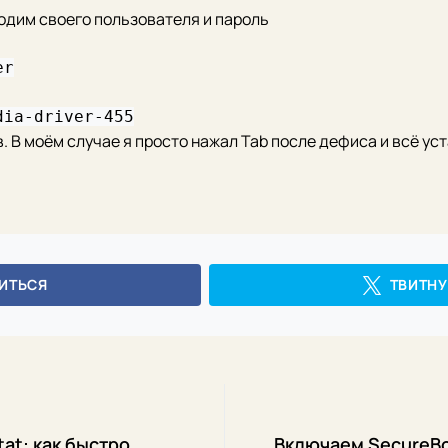
одим своего пользователя и пароль
er
dia-driver-455
. В моём случае я просто нажал Tab после дефиса и всё ус
ИТЬСЯ
ТВИТНУ
tat: как быстро
Включаем SecureBoo