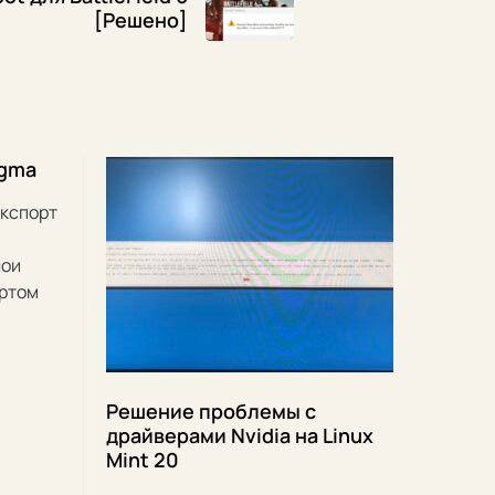
[Решено]
igma
экспорт
лои
ортом
Решение проблемы с
драйверами Nvidia на Linux
Mint 20