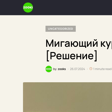
UNCATEGORIZED
Мигающий кур
[Решение]
by
zooks
26.07.2024
1 minute read