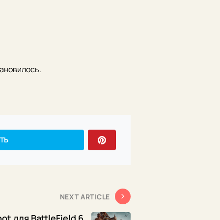
тановилось.
ТЬ
NEXT ARTICLE
t для BattleField 6