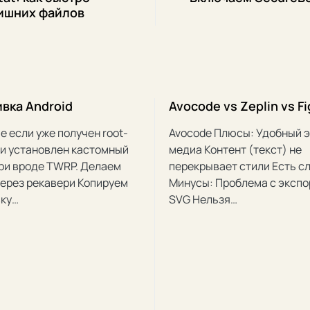
лишних файлов
вка Android
Avocode vs Zeplin vs F
е если уже получен root-
Avocode Плюсы: Удобный 
 и установлен кастомный
медиа Контент (текст) не
ри вроде TWRP. Делаем
перекрывает стили Есть с
через рекавери Копируем
Минусы: Проблема с эксп
ку…
SVG Нельзя…