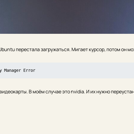
Ubuntu перестала загружаться. Мигает курсор, потом он мо
y Manager Error
идеокарты. В моём случае это nvidia. И их нужно переуста