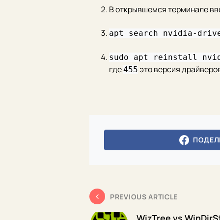
В открывшемся терминале вв
apt search nvidia-driv
sudo apt reinstall nvi
где
это версия драйверов
455
ПОДЕЛ
PREVIOUS ARTICLE
WizTree vs WinDirS