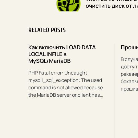
очистить диск от 
RELATED POSTS
Как включить LOAD DATA
Проши
LOCAL INFILE в
В случа
MySQL/MariaDB
доступ
PHP Fatal error: Uncaught
рекаве
mysqli_sql_exception: The used
бекап 
command is not allowed because
прошив
the MariaDB server or client has…