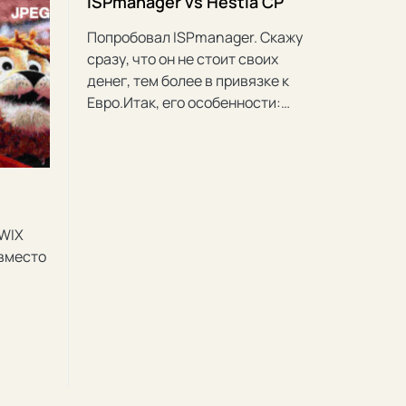
ISPmanager vs Hestia CP
Попробовал ISPmanager. Скажу
сразу, что он не стоит своих
денег, тем более в привязке к
Евро.Итак, его особенности:…
 WIX
вместо