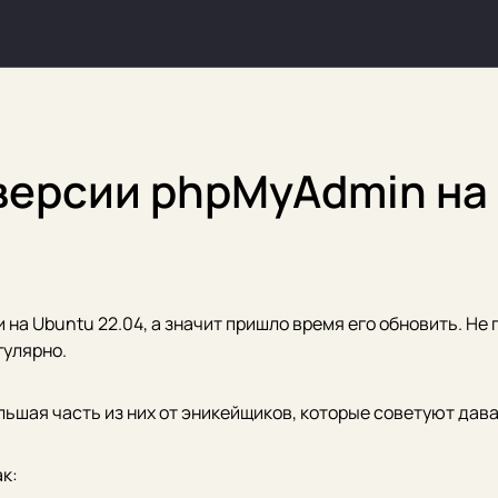
версии phpMyAdmin на
а Ubuntu 22.04, а значит пришло время его обновить. Не г
гулярно.
льшая часть из них от эникейщиков, которые советуют дава
к: