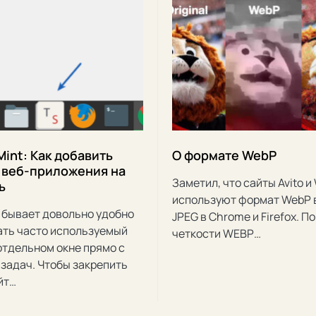
Mint: Как добавить
О формате WebP
 веб-приложения на
Заметил, что сайты Avito и
ь
используют формат WebP 
 бывает довольно удобно
JPEG в Chrome и Firefox. По
ать часто используемый
четкости WEBP…
 отдельном окне прямо с
 задач. Чтобы закрепить
йт…