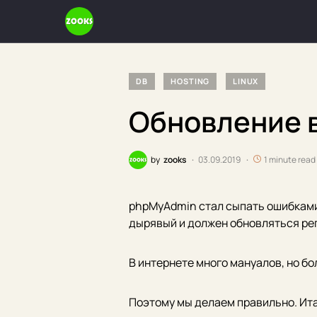
DB
HOSTING
LINUX
Обновление 
by
zooks
03.09.2019
1 minute read
phpMyAdmin стал сыпать ошибками н
дырявый и должен обновляться ре
В интернете много мануалов, но бо
Поэтому мы делаем правильно. Ита