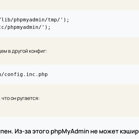
lib/phpmyadmin/tmp/');

дем в другой конфиг:
что он ругается:
упен. Из-за этого phpMyAdmin не может кэши