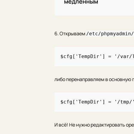
медленным
6. Открываем
/etc/phpmyadmin/
либо перенаправляем в основную 
И всё! Не нужно редактировать ope