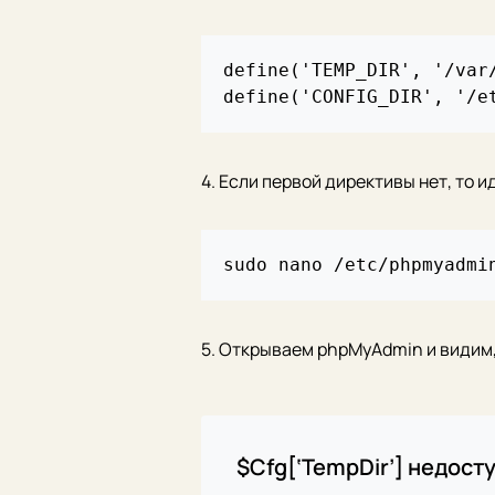
define('TEMP_DIR', '/var/
4. Если первой директивы нет, то и
5. Открываем phpMyAdmin и видим, 
$Cfg[‘TempDir’] недост