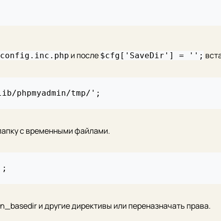
и после
вст
config.inc.php
$cfg['SaveDir'] = '';
папку с временными файлами.
n_basedir и другие директивы или переназначать права.