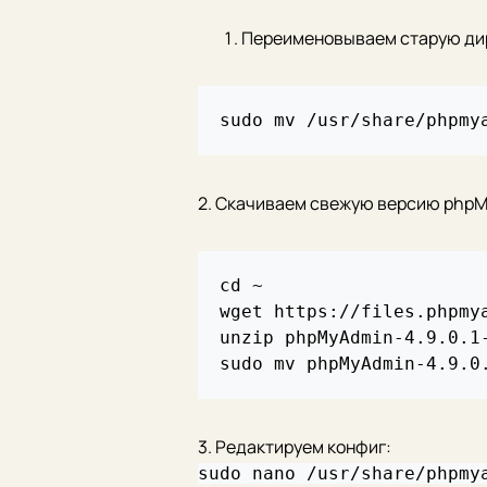
Переименовываем старую дир
2. Скачиваем свежую версию php
cd ~

wget https://files.phpmy
unzip phpMyAdmin-4.9.0.1-
3. Редактируем конфиг:
sudo nano /usr/share/phpmy