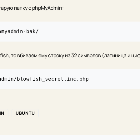
тарую папку с phpMyAdmin:
fish, то вбиваем ему строку из 32 символов (латиница и ци
IN
UBUNTU