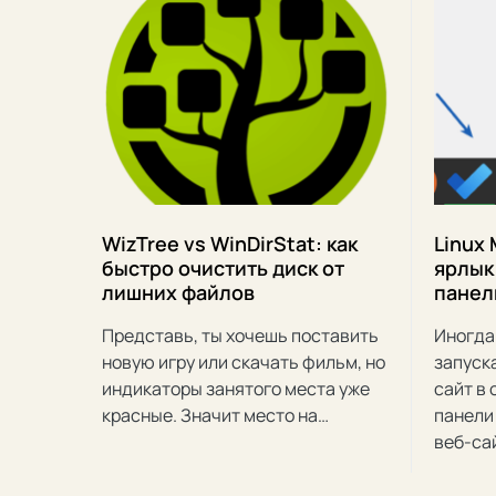
WizTree vs WinDirStat: как
Linux 
быстро очистить диск от
ярлык
лишних файлов
панел
Представь, ты хочешь поставить
Иногда
новую игру или скачать фильм, но
запуск
индикаторы занятого места уже
сайт в
красные. Значит место на…
панели
веб-са