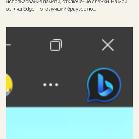
использование памяти, отключение слежки. На мой
взгляд Edge — это лучший браузер по…