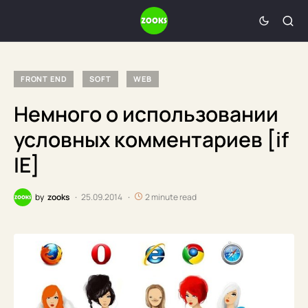
FRONT END
SOFT
WEB
Немного о использовании
условных комментариев [if
IE]
by
zooks
25.09.2014
2 minute read