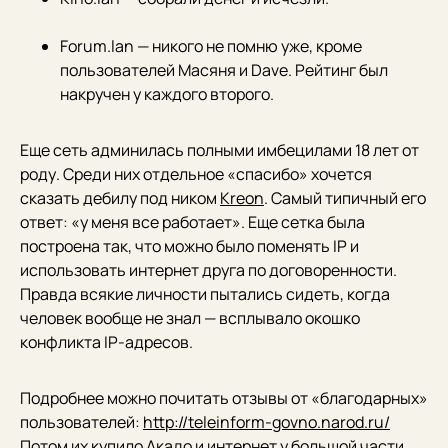
Forum.lan — никого не помню уже, кроме
пользователей Масяня и Dave. Рейтинг был
накручен у каждого второго.
Еще сеть админилась полными имбецилами 18 лет от
роду. Среди них отдельное «спасибо» хочется
сказать дебилу под ником
Kreon
. Самый типичный его
ответ: «у меня все работает». Еще сетка была
построена так, что можно было поменять IP и
использовать интернет друга по договоренности.
Правда всякие личности пытались сидеть, когда
человек вообще не знал — всплывало окошко
конфликта IP-адресов.
Подробнее можно почитать отзывы от «благодарных»
пользователей:
http://teleinform-govno.narod.ru/
Потом их купило Акадо и интернет у большой части