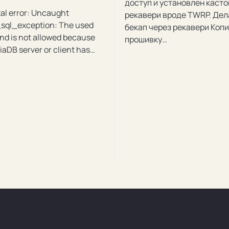
доступ и установлен каст
al error: Uncaught
рекавери вроде TWRP. Де
sql_exception: The used
бекап через рекавери Коп
d is not allowed because
прошивку…
iaDB server or client has…