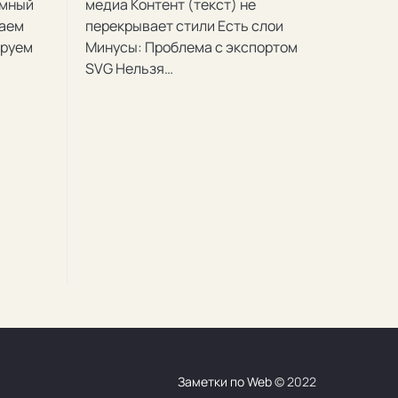
омный
медиа Контент (текст) не
лаем
перекрывает стили Есть слои
ируем
Минусы: Проблема с экспортом
SVG Нельзя…
Заметки по Web
© 2022