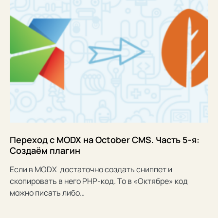
Переход с MODX на October CMS. Часть 5-я:
Создаём плагин
Если в MODX достаточно создать сниппет и
скопировать в него PHP-код. То в «Октябре» код
можно писать либо…